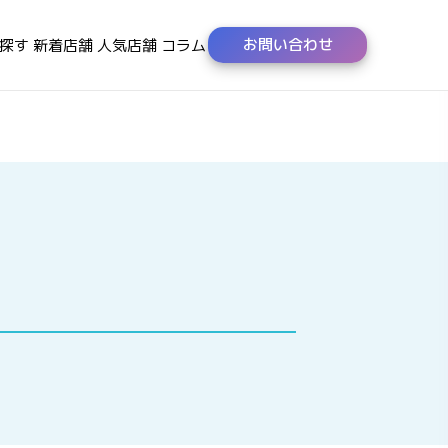
お問い合わせ
探す
新着店舗
人気店舗
コラム