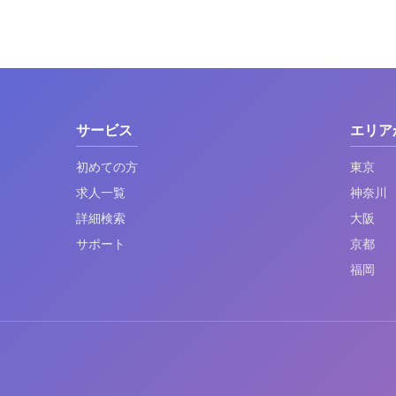
サービス
エリア
初めての方
東京
求人一覧
神奈川
詳細検索
大阪
サポート
京都
福岡