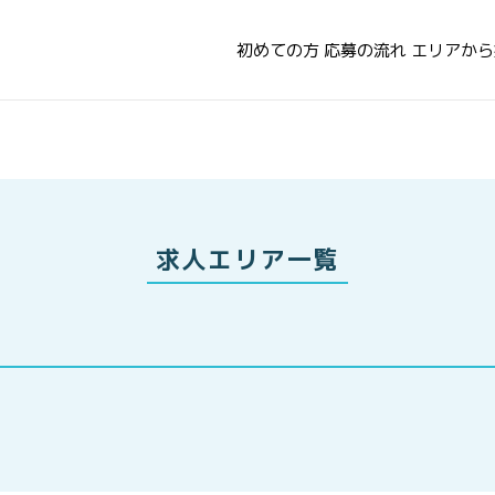
初めての方
応募の流れ
エリアから
求人エリア一覧