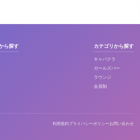
から探す
カテゴリから探す
キャバクラ
ガールズバー
ラウンジ
会員制
利用規約
プライバシーポリシー
お問い合わせ