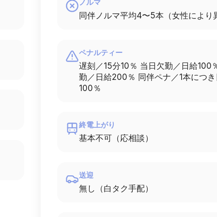
ノルマ
同伴ノルマ平均4〜5本（女性により
ペナルティー
遅刻／15分10％ 当日欠勤／日給100
勤／日給200％ 同伴ペナ／1本につ
100％
終電上がり
基本不可（応相談）
送迎
無し（白タク手配）