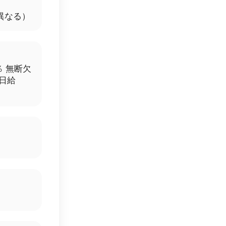
異なる）
％ 無断欠
き日給