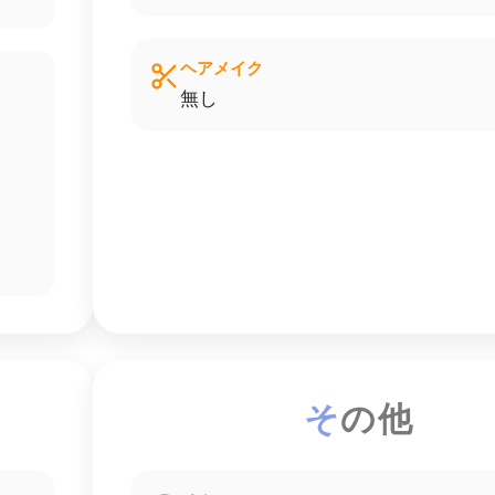
ヘアメイク
無し
そ
の他