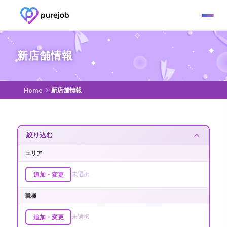
0
この条件にヒットした仕事
絞り込みを変更
件
新店舗情報
新店舗情報
Home
絞り込む
エリア
未選択
追加・変更
職種
未選択
追加・変更