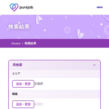
0
この条件にヒットした仕事
絞り込みを変更
件
検索結果
検索結果
Home
再検索
エリア
京都府
追加・変更
職種
未選択
追加・変更